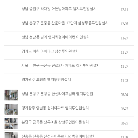
성남 중원구 하대원 아튼빌아파트 엘지투인원설치
12-11
성남 분당구 운중동 산운마을 12단지 삼성무풍투인원설치
12-05
성남 성남동 빌라 엘지벽걸이에어컨 이전설치
11-27
경기도 이천 아이파크 삼성투인원설치
11-27
서울 금천구 독산동 진로2차 아파트 엘지투인원설치
11-27
경기광주 도평리 엘지투인원설치
11-23
성남 분당구 분당동 한신라이프빌라 엘지투인원
03-04
경기광주 양벌동 현대아파트 엘지투인원설치
02-27
분당구 금곡동 상록마을 삼성투인원이동설치
02-25
신흥동 신흥동 산성자이푸르지오 벽걸이매립설치
12-09