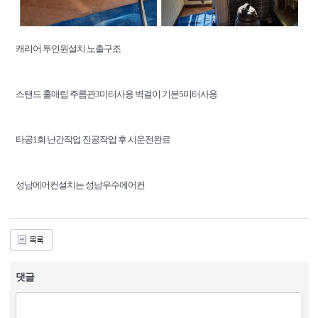
캐리어 투인원설치 노출구조
스탠드 홀매립 주름관3미터사용 벽걸이 기본5미터사용
타공1회 난간작업 진공작업 후 시운전완료
성남에어컨설치는 성남우수에어컨
댓글