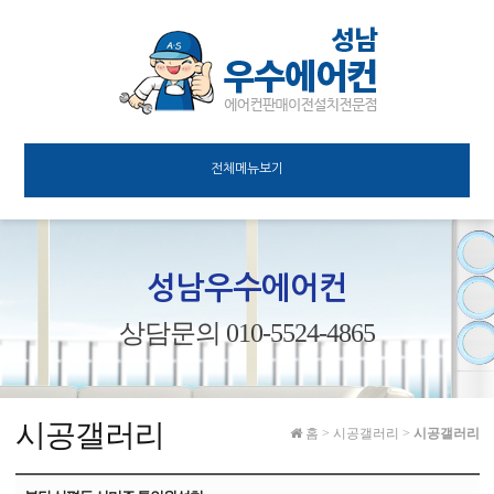
전체메뉴보기
성남우수에어컨
상담문의 010-5524-4865
시공갤러리
홈
>
시공갤러리
>
시공갤러리