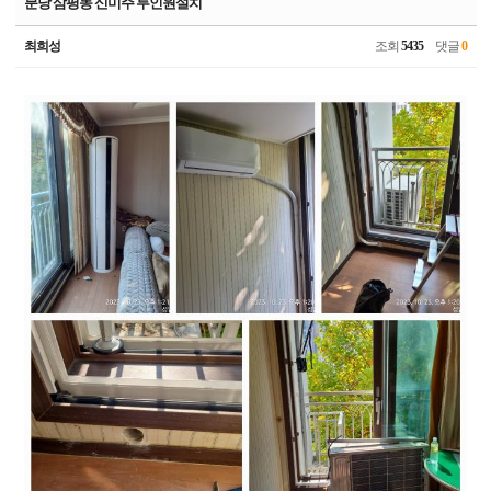
분당 삼평동 신미주 투인원설치
최희성
조회
5435
댓글
0