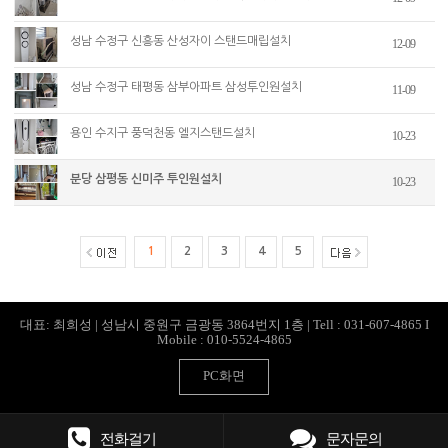
성남 수정구 신흥동 산성자이 스탠드매립설치
12-09
성남 수정구 태평동 삼부아파트 삼성투인원설치
11-09
용인 수지구 풍덕천동 엘지스탠드설치
10-23
분당 삼평동 신미주 투인원설치
10-23
1
2
3
4
5
대표: 최희성 | 성남시 중원구 금광동 3864번지 1층 | Tell : 031-607-4865 I
Mobile : 010-5524-4865
PC화면
전화걸기
문자문의