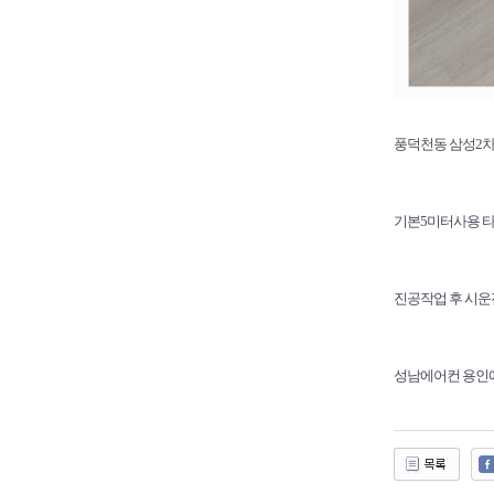
풍덕천동 삼성2
기본5미터사용 
진공작업 후 시
성남에어컨 용인