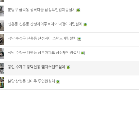
분당구 금곡동 상록마을 삼성투인원이동설치
신흥동 신흥동 산성자이푸르지오 벽걸이매립설치
성남 수정구 신흥동 산성자이 스탠드매립설치
성남 수정구 태평동 삼부아파트 삼성투인원설치
용인 수지구 풍덕천동 엘지스탠드설치
분당 삼평동 신미주 투인원설치
1
2
3
4
5
6
5 I Mobile : 010-5524-4865