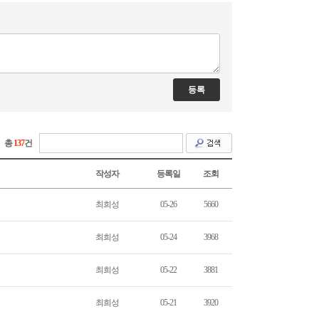
총
137
건
작성자
등록일
조회
최희성
05-26
5660
최희성
05-24
3968
최희성
05-22
3881
최희성
05-21
3920