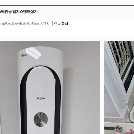
풍덕천동 엘지스탠드설치
n--q20bo72a3tav9h8dw9c544a.com/c/?140