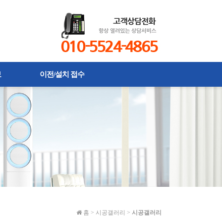
보
이전/설치 접수
홈
>
시공갤러리
>
시공갤러리