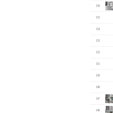
156
155
154
153
152
151
150
149
147
146