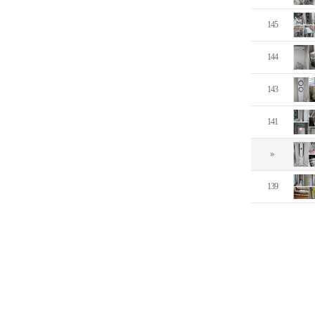
145
144
143
141
139
대표: 최희성 | 성남시 중원구 금광동 3864번지 1층 | Tell : 031-607-486