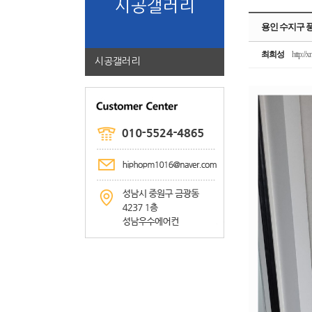
시공갤러리
용인 수지구 
최희성
http://x
시공갤러리