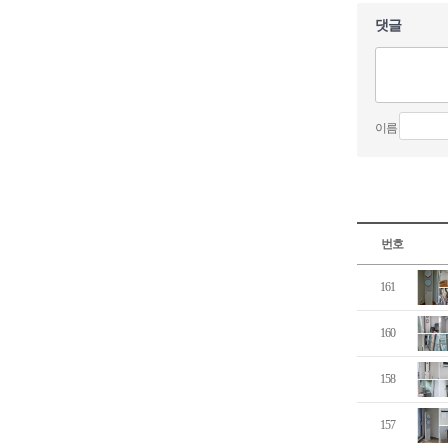
댓글
이름
번호
161
160
158
157