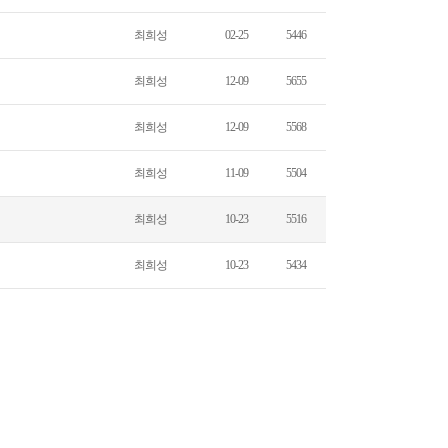
최희성
02-25
5446
최희성
12-09
5655
최희성
12-09
5568
최희성
11-09
5504
최희성
10-23
5516
최희성
10-23
5434
7
모바일
|
관리자