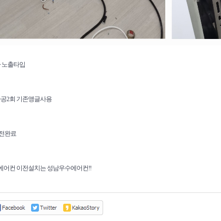
차 노출타입
타공2회 기존앵글사용
운전완료
에어컨 이전설치는 성남우수에어컨!!