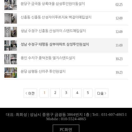
분당구 금곡동 상록마을 삼성투인원이동설치
02-25
신흥동 신흥동 산성자이푸르지오 벽걸이매립설치
12-09
성남 수정구 신흥동 산성자이 스탠드매립설치
12-09
성남 수정구 태평동 삼부아파트 삼성투인원설치
11-09
용인 수지구 풍덕천동 엘지스탠드설치
10-23
분당 삼평동 신미주 투인원설치
10-23
1
2
3
4
5
대표: 최희성 | 성남시 중원구 금광동 3864번지 1층 | Tell : 031-607-4865 I
Mobile : 010-5524-4865
PC화면