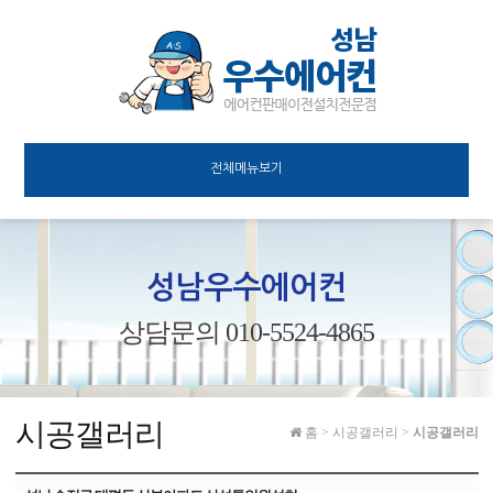
전체메뉴보기
성남우수에어컨
상담문의 010-5524-4865
시공갤러리
홈
>
시공갤러리
>
시공갤러리