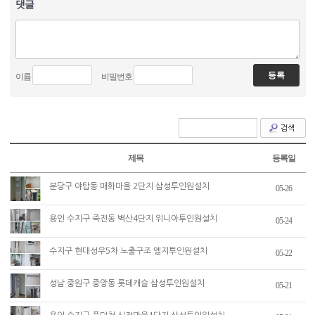
댓글
이름
비밀번호
제목
등록일
분당구 야탑동 매화마을 2단지 삼성투인원설치
05-26
용인 수지구 죽전동 벽산4단지 위니아투인원설치
05-24
수지구 현대성우5차 노출구조 엘지투인원설치
05-22
성남 중원구 중앙동 롯데캐슬 삼성투인원설치
05-21