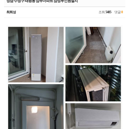
성남 수정구 태평동 삼부아파트 삼성투인원설치
최희성
조회
5485
댓글
0