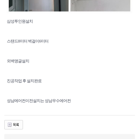
삼성투인원설치
스탠드8미터 벽걸이6미터
외벽앵글설치
진공작업 후 설치완료
성남에어컨이전설치는 성남우수에어컨