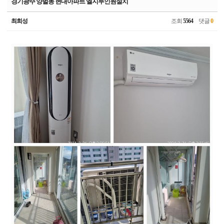
경기광주 양벌동 현대아파트 엘지투인원설치
최희성
조회
5564
댓글
0