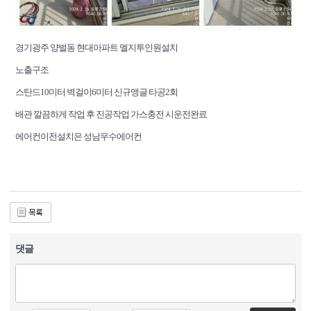
경기광주 양벌동 현대아파트 엘지투인원설치
노출구조
스탄드10미터 벽걸이6미터 신규앵글 타공2회
배관 깔끔하게 작업 후 진공작업 가스충전 시운전완료
에어컨이전설치은 성남우수에어컨
댓글