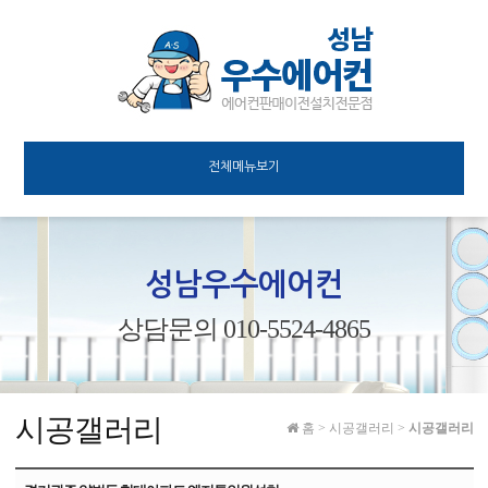
전체메뉴보기
성남우수에어컨
상담문의 010-5524-4865
시공갤러리
홈
>
시공갤러리
>
시공갤러리