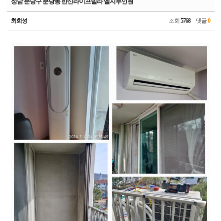
성남 분당구 분당동 한신라이프빌라 엘지투인원
최희성
조회
5768
댓글
0