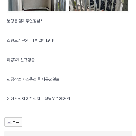
분당동 엘지투인원설치
스탠드기본5미터 벽걸이12미터
타공3개 신규앵글
진공작업 가스충전 후 시운전완료
에어컨설치 이전설치는 성남우수에어컨