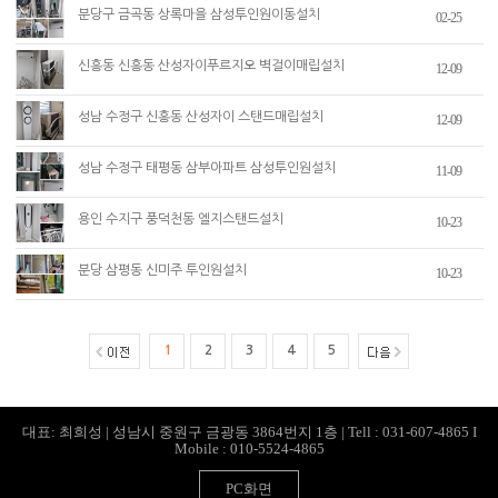
분당구 금곡동 상록마을 삼성투인원이동설치
02-25
신흥동 신흥동 산성자이푸르지오 벽걸이매립설치
12-09
성남 수정구 신흥동 산성자이 스탠드매립설치
12-09
성남 수정구 태평동 삼부아파트 삼성투인원설치
11-09
용인 수지구 풍덕천동 엘지스탠드설치
10-23
분당 삼평동 신미주 투인원설치
10-23
1
2
3
4
5
대표: 최희성 | 성남시 중원구 금광동 3864번지 1층 | Tell : 031-607-4865 I
Mobile : 010-5524-4865
PC화면