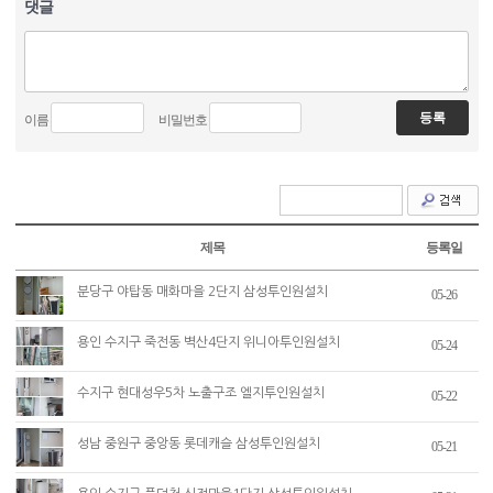
댓글
이름
비밀번호
제목
등록일
분당구 야탑동 매화마을 2단지 삼성투인원설치
05-26
용인 수지구 죽전동 벽산4단지 위니아투인원설치
05-24
수지구 현대성우5차 노출구조 엘지투인원설치
05-22
성남 중원구 중앙동 롯데캐슬 삼성투인원설치
05-21