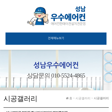
전체메뉴보기
성남우수에어컨
상담문의 010-5524-4865
시공갤러리
홈
>
시공갤러리
>
시공갤러리