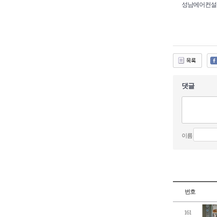
성남에어컨설
댓글
이름
번호
161