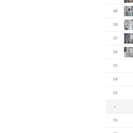
160
158
157
156
155
154
153
151