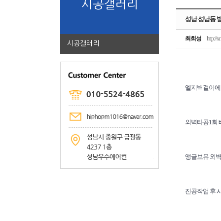
시공갤러리
성남 성남동 
최희성
http://x
시공갤러리
엘지벽걸이에어
외벽타공1회 
앵글보유 외벽
진공작업 후 