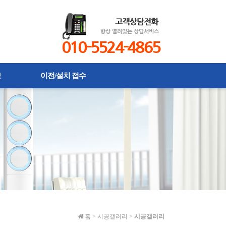
보
이전/설치 접수
홈
>
시공갤러리
>
시공갤러리