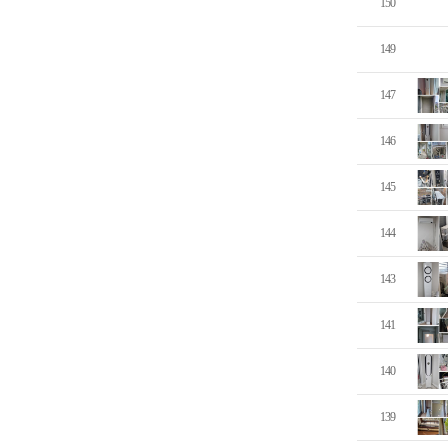
150
149
147
146
145
144
143
141
140
139