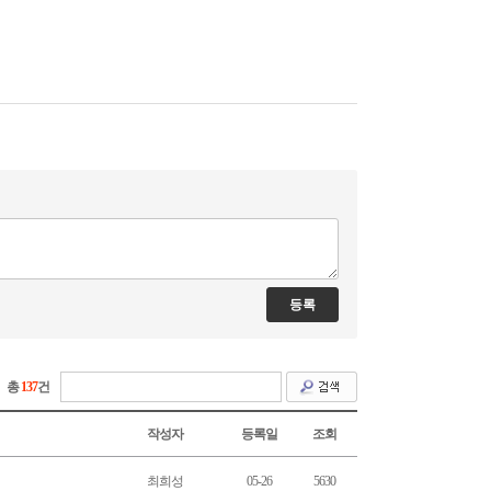
총
137
건
작성자
등록일
조회
최희성
05-26
5630