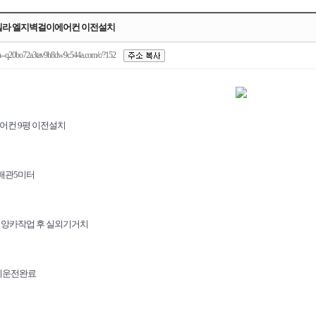
빌라 엘지벽걸이에어컨 이전설치
n--q20bo72a3tav9h8dw9c544a.com/c/?152
컨 9평 이전설치
배관5미터
앙카작업 후 실외기거치
시운전완료