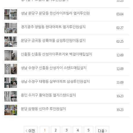
11-23
성남 분당구 분당동 한신라이프빌라 엘지투인원
03-04
경기광주 양벌동 현대아파트 엘지투인원설치
02-27
분당구 금곡동 상록마을 삼성투인원이동설치
02-25
신흥동 신흥동 산성자이푸르지오 벽걸이매립설치
12-09
성남 수정구 신흥동 산성자이 스탠드매립설치
12-09
성남 수정구 태평동 삼부아파트 삼성투인원설치
11-09
용인 수지구 풍덕천동 엘지스탠드설치
10-23
분당 삼평동 신미주 투인원설치
10-23
1
2
3
4
5