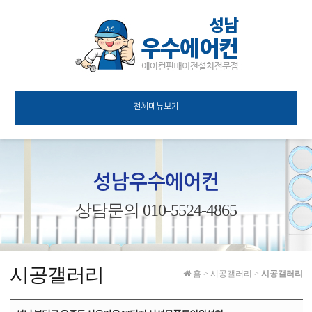
전체메뉴보기
성남우수에어컨
상담문의 010-5524-4865
시공갤러리
홈
>
시공갤러리
>
시공갤러리