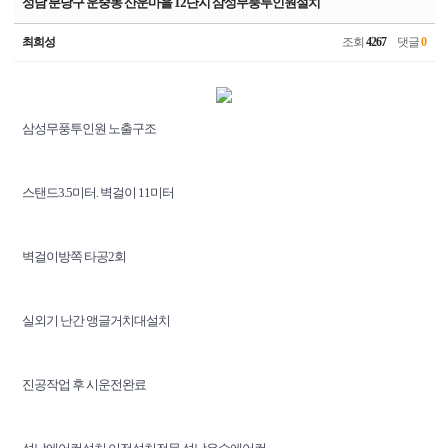
성남 분당구 운중동 산운마을 12단지 삼성무풍투인원설치
최희성
조회
4267
댓글
0
삼성무풍투인원 노출구조
스탠드3.5미터. 벽걸이 11미터
벽걸이방쪽 타공2회
실외기 난간 앵글거치대설치
진공작업 후 시운전완료