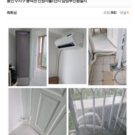
용인 수지구 풍덕천 신정마을1단지 삼성투인원설치
최희성
조회
3842
댓글
0