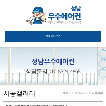
전체메뉴보기
성남우수에어컨
상담문의 010-5524-4865
시공갤러리
홈
>
시공갤러리
>
시공갤러리