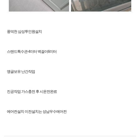
풍덕천 삼성투인원설치
스탠드특수관 4미터 벽걸이6미터
앵글보유 난간작업
진공작업 가스충전 후 시운전완료
에어컨설치 이전설치는 성남우수에어컨