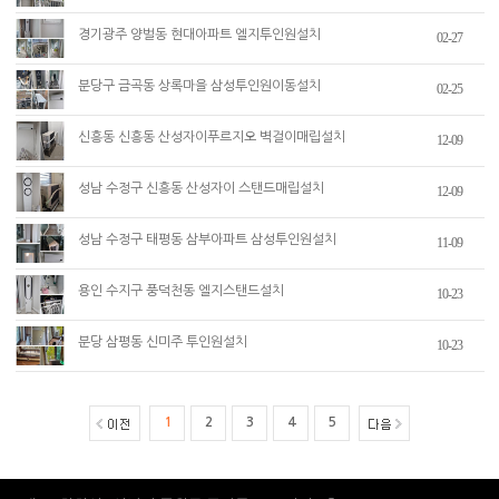
경기광주 양벌동 현대아파트 엘지투인원설치
02-27
분당구 금곡동 상록마을 삼성투인원이동설치
02-25
신흥동 신흥동 산성자이푸르지오 벽걸이매립설치
12-09
성남 수정구 신흥동 산성자이 스탠드매립설치
12-09
성남 수정구 태평동 삼부아파트 삼성투인원설치
11-09
용인 수지구 풍덕천동 엘지스탠드설치
10-23
분당 삼평동 신미주 투인원설치
10-23
1
2
3
4
5