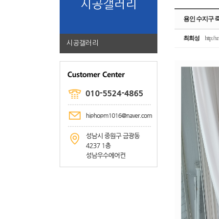
시공갤러리
용인 수지구 
최희성
http://x
시공갤러리