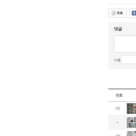
댓글
이름
번호
161