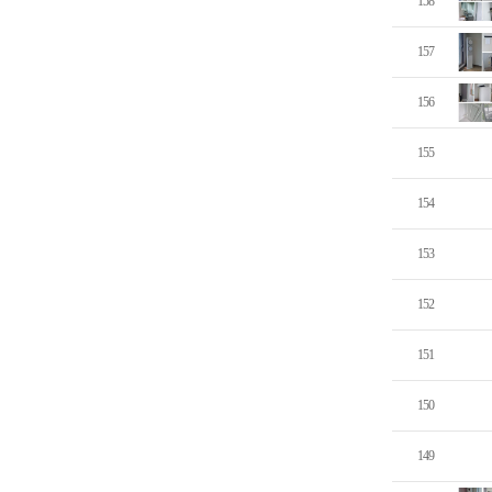
158
157
156
155
154
153
152
151
150
149