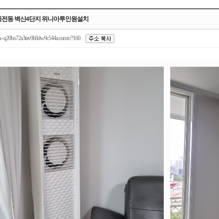
죽전동 벽산4단지 위니아투인원설치
n--q20bo72a3tav9h8dw9c544a.com/c/?160