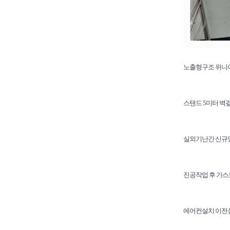
노출형구조 위
스탠드 5미터 벽
실외기난간 신규
진공작업 후 가
에어컨설치 이전