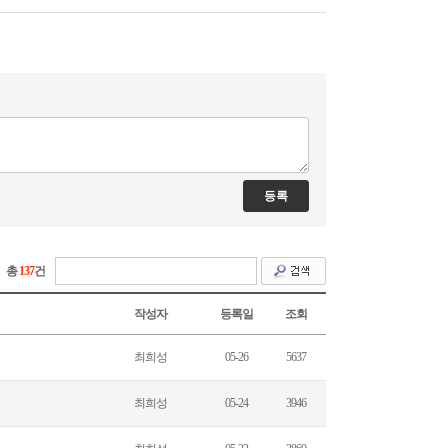
총
137
건
작성자
등록일
조회
최희성
05-26
5637
최희성
05-24
3946