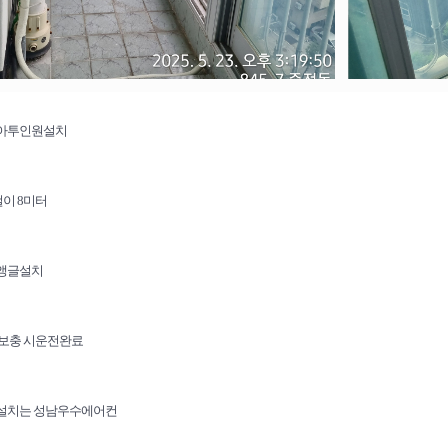
니아투인원설치
걸이 8미터
앵글설치
스보충 시운전완료
설치는 성남우수에어컨