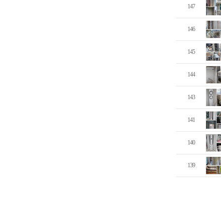
147
146
145
144
143
141
140
139