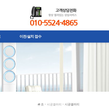
보
이전/설치 접수
홈
>
시공갤러리
>
시공갤러리